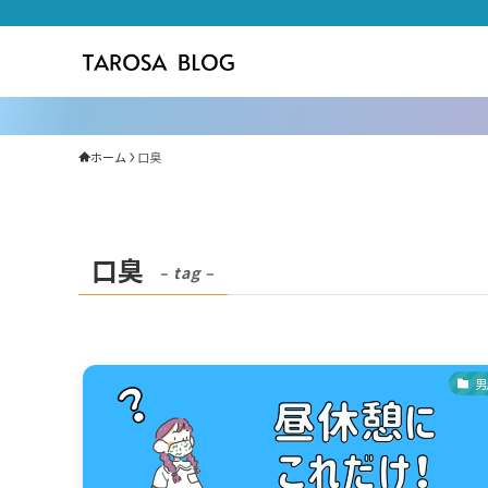
ホーム
口臭
口臭
– tag –
男