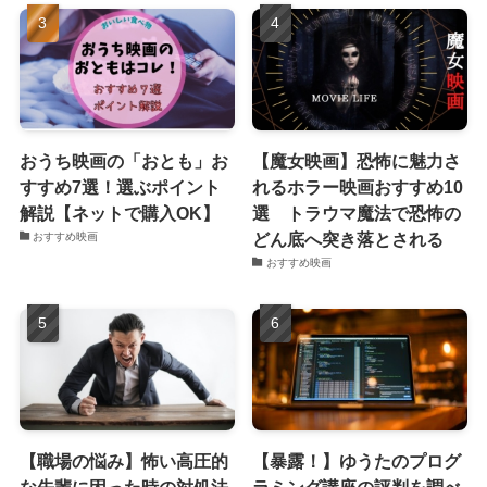
おうち映画の「おとも」お
【魔女映画】恐怖に魅力さ
すすめ7選！選ぶポイント
れるホラー映画おすすめ10
解説【ネットで購入OK】
選 トラウマ魔法で恐怖の
どん底へ突き落とされる
おすすめ映画
おすすめ映画
【職場の悩み】怖い高圧的
【暴露！】ゆうたのプログ
な先輩に困った時の対処法
ラミング講座の評判を調べ