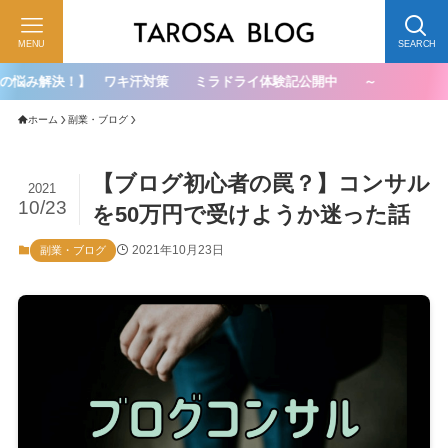
MENU
SEARCH
 ワキ汗対策 ミラドライ体験記公開中 ～
ホーム
副業・ブログ
【ブログ初心者の罠？】コンサル
2021
10/23
を50万円で受けようか迷った話
2021年10月23日
副業・ブログ