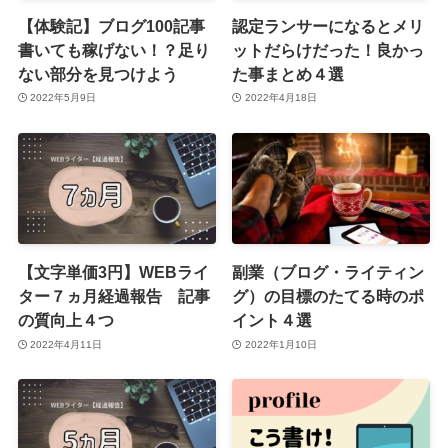
【体験記】ブログ100記事
認定ランサーになるとメリ
書いても稼げない！？足り
ットだらけだった！良かっ
ない部分を見つけよう
た事まとめ４選
2022年5月9日
2022年4月18日
【文字単価3円】WEBライ
副業（ブログ・ライティン
ター７ヵ月経過報告 記事
グ）の目標のたてる時のポ
の質向上４つ
イント４選
2022年4月11日
2022年1月10日